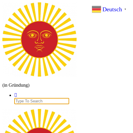
Zum
Deutsch
Inhalt
▼
springen
(in Gründung)
Search
for: