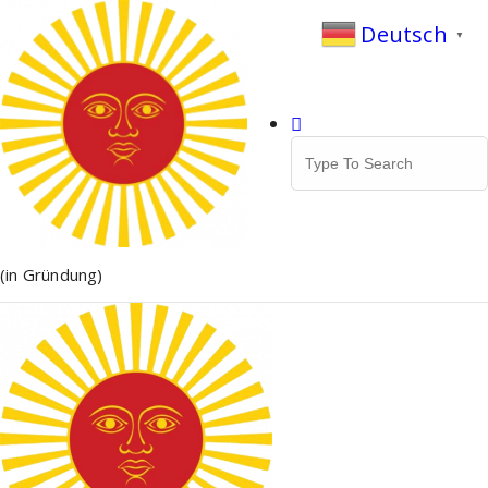
Zum
Deutsch
Inhalt
▼
springen
Search
for:
(in Gründung)